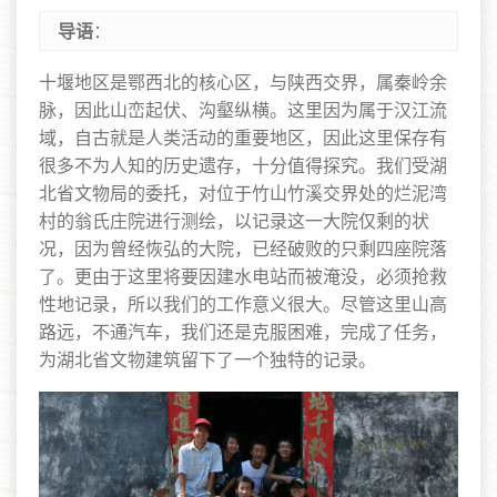
导语
：
十堰地区是鄂西北的核心区，与陕西交界，属秦岭余
脉，因此山峦起伏、沟壑纵横。这里因为属于汉江流
域，自古就是人类活动的重要地区，因此这里保存有
很多不为人知的历史遗存，十分值得探究。我们受湖
北省文物局的委托，对位于竹山竹溪交界处的烂泥湾
村的翁氏庄院进行测绘，以记录这一大院仅剩的状
况，因为曾经恢弘的大院，已经破败的只剩四座院落
了。更由于这里将要因建水电站而被淹没，必须抢救
性地记录，所以我们的工作意义很大。尽管这里山高
路远，不通汽车，我们还是克服困难，完成了任务，
为湖北省文物建筑留下了一个独特的记录。