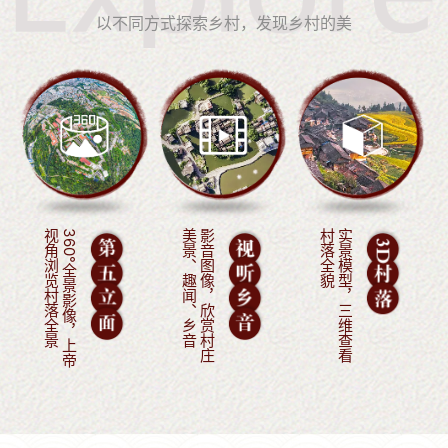
以不同方式探索乡村，发现乡村的美
景
3
6
0
°
全
景
影
像
，
上
帝
视
角
浏
览
村
落
全
音
影
音
图
像
，
欣
赏
村
庄
美
景
、
趣
闻
、
乡
貌
实
景
模
型
，
三
维
查
看
村
落
全