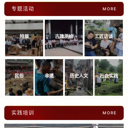
专题活动
MORE
特展
古建测绘
工匠访谈
民俗
非遗
历史人文
社会实践
实践培训
MORE