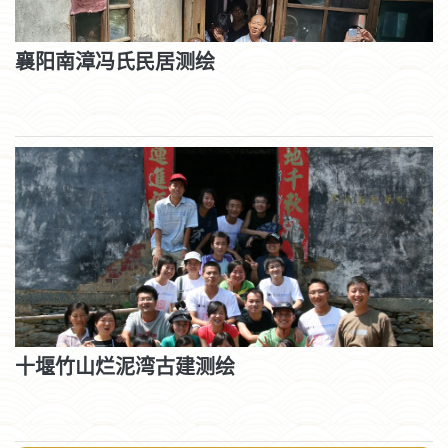
襄阳南漳冯氏民居测绘
十堰竹山烂泥湾古建测绘