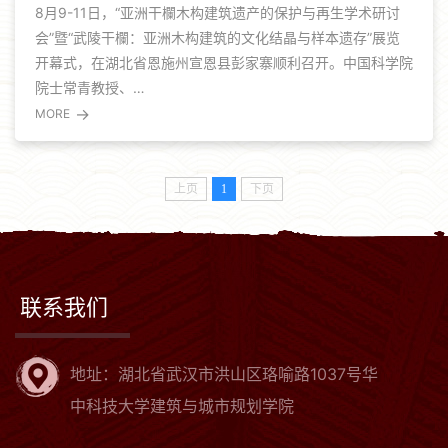
8月9-11日，“亚洲干欄木构建筑遗产的保护与再生学术研讨
会”暨“武陵干欄：亚洲木构建筑的文化结晶与样本遗存”展览
开幕式，在湖北省恩施州宣恩县彭家寨顺利召开。中国科学院
院士常青教授、…
→
MORE
上页
1
下页
联系我们
地址：湖北省武汉市洪山区珞喻路1037号华
中科技大学建筑与城市规划学院